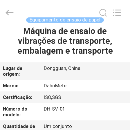
de
Ruptura
fornecedor.
Copyright
©
Equipamento de ensaio de papel
2018
-
2025
Máquina de ensaio de
CASA
Guangdong Hongtuo Instrument Technology Co.,Ltd.
All
vibrações de transporte,
Rights
Reserved.
Developed
PRODUTOS
embalagem e transporte
by
ECER
SOBRE
Lugar de
Dongguan, China
origem:
NÓS
Marca:
DahoMeter
EXCURSÃO
Certificação:
ISO,SGS
DA
Número do
DH-SV-01
FÁBRICA
modelo:
Quantidade de
Um conjunto