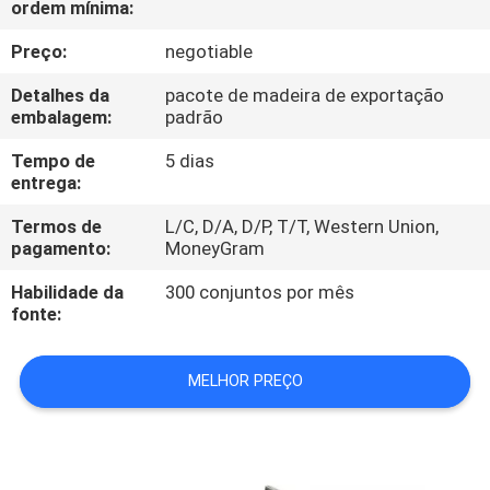
ordem mínima:
CONTROLE
DA
Preço:
negotiable
QUALIDADE
Detalhes da
pacote de madeira de exportação
embalagem:
padrão
CONTACTE-
Tempo de
5 dias
entrega:
NOS
Termos de
L/C, D/A, D/P, T/T, Western Union,
pagamento:
MoneyGram
PEÇA
Habilidade da
300 conjuntos por mês
UMAS
fonte:
CITAÇÕES
MELHOR PREÇO
MAPA
DO
SITE