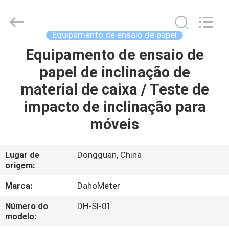
de
Ruptura
fornecedor.
Copyright
©
Equipamento de ensaio de papel
2018
-
2025
Equipamento de ensaio de
CASA
Guangdong Hongtuo Instrument Technology Co.,Ltd.
All
papel de inclinação de
Rights
Reserved.
Developed
PRODUTOS
material de caixa / Teste de
by
ECER
impacto de inclinação para
SOBRE
móveis
NÓS
Lugar de
Dongguan, China
origem:
EXCURSÃO
DA
Marca:
DahoMeter
FÁBRICA
Número do
DH-SI-01
modelo: