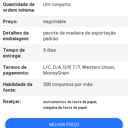
CONTROLE
Quantidade de
Um conjunto
ordem mínima:
DA
Preço:
negotiable
QUALIDADE
Detalhes da
pacote de madeira de exportação
embalagem:
padrão
CONTACTE-
NOS
Tempo de
5 dias
entrega:
Termos de
L/C, D/A, D/P, T/T, Western Union,
PEÇA
pagamento:
MoneyGram
UMAS
Habilidade da
300 conjuntos por mês
CITAÇÕES
fonte:
Realçar:
,
instrumentos de teste de papel
MAPA
máquina de teste de papel
DO
MELHOR PREÇO
SITE