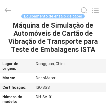
Guangdong Hongtuo Instrument Technology Co.,Ltd.
All
Rights
Reserved.
Developed
Equipamento de ensaio de papel
by
ECER
Máquina de Simulação de
CASA
Automóveis de Cartão de
PRODUTOS
Vibração de Transporte para
Teste de Embalagens ISTA
SOBRE
NÓS
Lugar de
Dongguan, China
origem:
EXCURSÃO
Marca:
DahoMeter
DA
Certificação:
ISO,SGS
FÁBRICA
Número do
DH-SV-01
modelo: