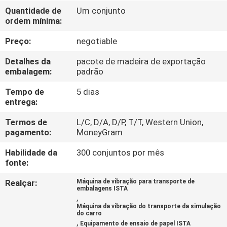
CONTROLE
Quantidade de
Um conjunto
ordem mínima:
DA
QUALIDADE
Preço:
negotiable
Detalhes da
pacote de madeira de exportação
CONTACTE-
embalagem:
padrão
NOS
Tempo de
5 dias
entrega:
PEÇA
Termos de
L/C, D/A, D/P, T/T, Western Union,
pagamento:
MoneyGram
UMAS
Habilidade da
300 conjuntos por mês
CITAÇÕES
fonte:
Realçar:
Máquina de vibração para transporte de
MAPA
embalagens ISTA
,
DO
Máquina da vibração do transporte da simulação
do carro
SITE
,
Equipamento de ensaio de papel ISTA