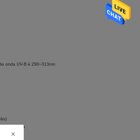
 de onda UV-B é 290~313nm
ção)
ento de água