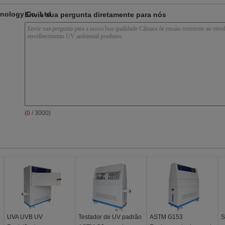
nology Co.,Ltd
Envie sua pergunta diretamente para nós
(
0
/ 3000)
UVA UVB UV
Testador de UV padrão
ASTM G153
S