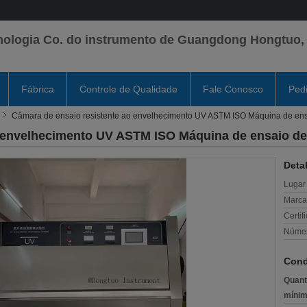
nologia Co. do instrumento de Guangdong Hongtuo,
Fábrica
Controle de Qualidade
Fale Conosco
Ped
Câmara de ensaio resistente ao envelhecimento UV ASTM ISO Máquina de ens
o envelhecimento UV ASTM ISO Máquina de ensaio d
Deta
Lugar
Marca
Certif
Númer
Cond
Quant
mínim