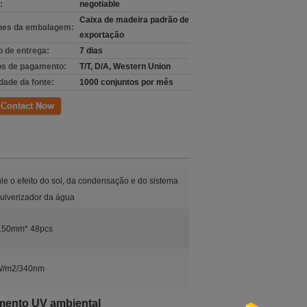
:
negotiable
Caixa de madeira padrão de
hes da embalagem:
exportação
 de entrega:
7 dias
s de pagamento:
T/T, D/A, Western Union
dade da fonte:
1000 conjuntos por mês
to
le o efeito do sol, da condensação e do sistema
ulverizador da água
150mm* 48pcs
W/m2/340nm
mento UV ambiental