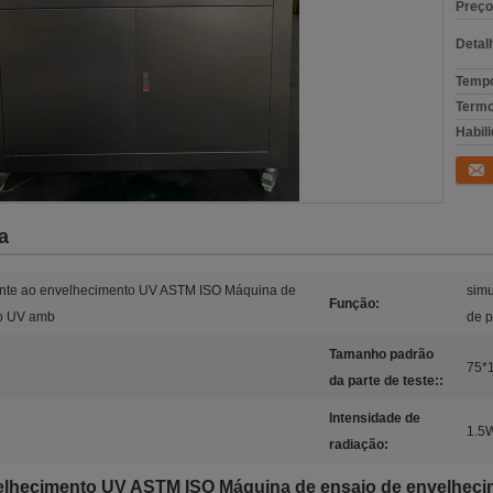
Preço
Detal
Tempo
Termo
Habili
Conta
a
ente ao envelhecimento UV ASTM ISO Máquina de
simu
Função:
to UV amb
de p
Tamanho padrão
75*
da parte de teste::
Intensidade de
1.5
radiação:
velhecimento UV ASTM ISO Máquina de ensaio de envelheci