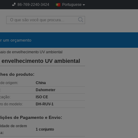
86-769-2240-3424
Portuguese
search
ir um orçamento
aio de envelhecimento UV ambiental
e envelhecimento UV ambiental
lhes do produto:
 de origem:
China
:
Dahometer
icação:
ISO CE
o do modelo:
DH-RUV-1
ições de Pagamento e Envio:
idade de ordem
1 conjunto
a: