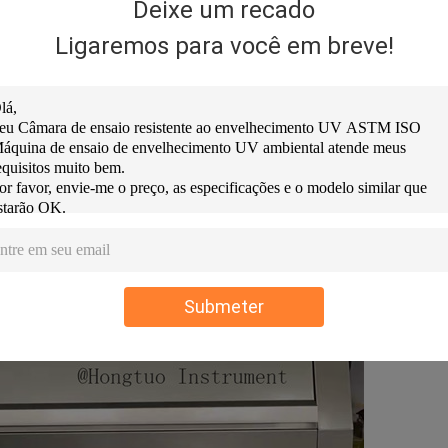
Deixe um recado
nto:5~35°C, 40%~85%R·H, 300 mm da parede
Ligaremos para você em breve!
Submeter