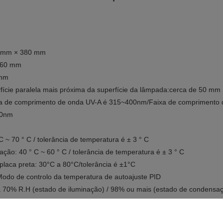
0 mm × 380 mm
460 mm
 mm
rfície paralela mais próxima da superfície da lâmpada:cerca de 50 mm
xa de comprimento de onda UV-A é 315~400nm/Faixa de comprimento
40nm
C ~ 70 ° C / tolerância de temperatura é ± 3 ° C
ção: 40 ° C ~ 60 ° C / tolerância de temperatura é ± 3 ° C
laca preta: 30°C a 80°C/tolerância é ±1°C
odo de controlo da temperatura de autoajuste PID
a 70% R.H (estado de iluminação) / 98% ou mais (estado de condensa
ade da água não superior a 25 mm e controlo automático do abastecim
o:75×150mm 48pcs