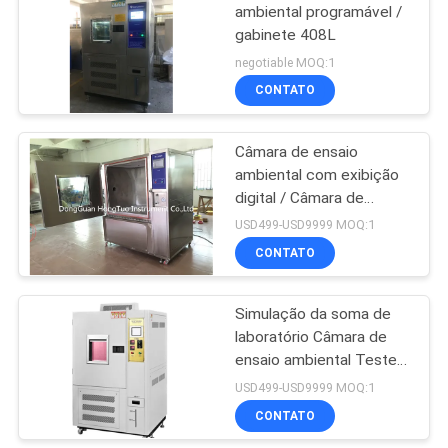
ambiental programável /
gabinete 408L
negotiable MOQ:1
CONTATO
Câmara de ensaio
ambiental com exibição
digital / Câmara de
ensaio à prova de areia e
USD499-USD9999 MOQ:1
poeira
CONTATO
Simulação da soma de
laboratório Câmara de
ensaio ambiental Teste
de envelhecimento
USD499-USD9999 MOQ:1
acelerado da lâmpada de
CONTATO
xenônio