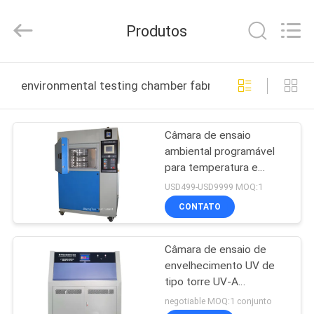
All
Rights
Reserved.
Produtos
Developed
by
ECER
CASA
environmental testing chamber fabricação online
PRODUTOS
Câmara de ensaio
ambiental programável
SOBRE
para temperatura e
NÓS
umidade de aquecimento
USD499-USD9999 MOQ:1
CONTATO
EXCURSÃO
Câmara de ensaio de
DA
envelhecimento UV de
FÁBRICA
tipo torre UV-A
comprimento de onda
negotiable MOQ:1 conjunto