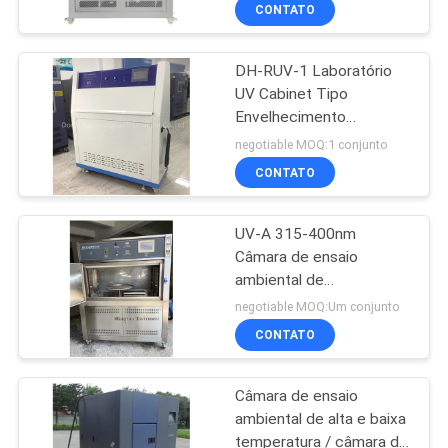
315 - 400nm Câmara de
CONTROLE
CONTATO
ensaio de
DA
envelhecimento UV
ambiental
DH-RUV-1 Laboratório
QUALIDADE
UV Cabinet Tipo
Envelhecimento
CONTACTE-
Ambiental
negotiable MOQ:1 conjunto
NOS
CONTATO
UV-A 315-400nm
PEÇA
Câmara de ensaio
UMAS
ambiental de
envelhecimento UV
CITAÇÕES
negotiable MOQ:Um conjunto
220V/50Hz
CONTATO
MAPA
Câmara de ensaio
DO
ambiental de alta e baixa
SITE
temperatura / câmara de