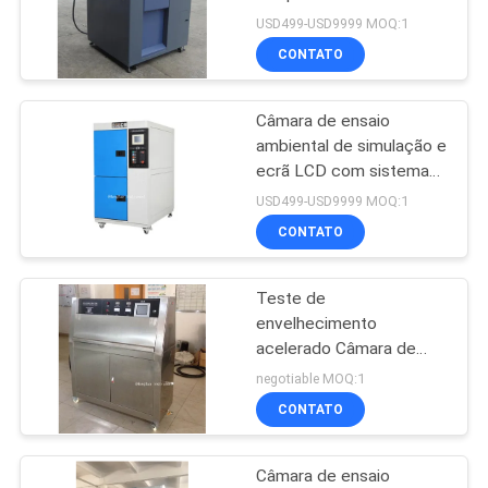
ensaio de arrefecimento
USD499-USD9999 MOQ:1
por choque térmico
CONTATO
PRIVACY
POLICY
Câmara de ensaio
ambiental de simulação e
ecrã LCD com sistema
de balanço
USD499-USD9999 MOQ:1
CONTATO
Teste de
envelhecimento
acelerado Câmara de
ensaio ambiental /
negotiable MOQ:1
Câmara de luz UV
CONTATO
Câmara de ensaio