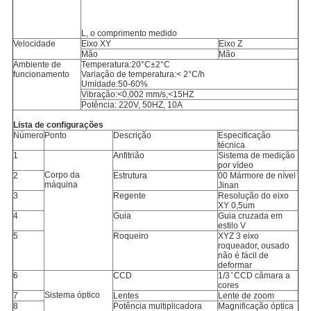
L, o comprimento medido
Velocidade
Eixo XY
Eixo Z
Mão
Mão
Ambiente de
Temperatura:20°C±2°C
funcionamento
Variação de temperatura:< 2°C/h
Umidade:50-60%
Vibração:<0,002 mm/s,<15HZ
Potência: 220V, 50HZ, 10A
Lista de configurações
Número
Ponto
Descrição
Especificação
técnica
1
Anfitrião
Sistema de medição
por vídeo
Corpo da
2
Estrutura
00 Mármore de nível
máquina
Jinan
3
Regente
Resolução do eixo
XY 0,5um
4
Guia
Guia cruzada em
estilo V
5
Roqueiro
XYZ 3 eixo
roqueador, ousado
não é fácil de
deformar
6
CCD
1/3 ̊ CCD câmara a
cores
Sistema óptico
7
Lentes
Lente de zoom
8
Potência multiplicadora
Magnificação óptica