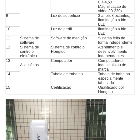
0,7-4,5X
Magnificação de
vídeo 30-230x
9
Luz de superfície
3 anéis 8 octantes,
iluminação a frio
LED
10
Luz de perfil
Iluminação a frio
LED
11
Sistema de
Software de medição
Sistema feito de
software
forma independente
12
Sistema de
Sistema de controlo
Atendimento e
controlo
Hongtuo
desenvolvimento
eletrónico
independentes
13
Computador
Computadores
Acessórios
industriais ou de
marca
14
Tabela de trabalho
Tabela de trabalho
especialmente
fabricada
15
Certificação
Qualificado por
Hongtuo