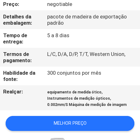
CONTROLE
Preço:
negotiable
DA
Detalhes da
pacote de madeira de exportação
embalagem:
padrão
QUALIDADE
Tempo de
5 a 8 dias
entrega:
CONTACTE-
Termos de
L/C, D/A, D/P, T/T, Western Union,
NOS
pagamento:
Habilidade da
300 conjuntos por mês
PEÇA
fonte:
UMAS
Realçar:
,
equipamento de medida ótico
CITAÇÕES
,
Instrumentos de medição ópticos
0.002mm/S Máquina de medição de imagem
MAPA
MELHOR PREÇO
DO
SITE