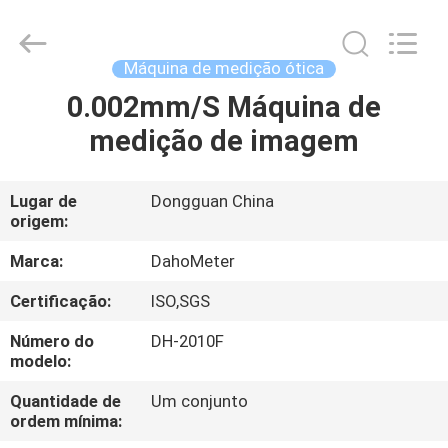
Guangdong Hongtuo Instrument Technology Co.,Ltd.
All
Rights
Reserved.
Developed
Máquina de medição ótica
by
ECER
0.002mm/S Máquina de
CASA
medição de imagem
PRODUTOS
Lugar de
Dongguan China
origem:
SOBRE
NÓS
Marca:
DahoMeter
Certificação:
ISO,SGS
EXCURSÃO
Número do
DH-2010F
DA
modelo:
FÁBRICA
Quantidade de
Um conjunto
ordem mínima: