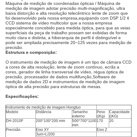
Máquina de medição de coordenadas ópticas / Máquina de
medição de imagem adotar precisão multi-magnificação, ultra
baixa distorção e alta resolução telecêntrico lente de zoom que
foi desenvolvido pela nossa empresa,equipando com DSP 1/2 ¢
CCD sistema de vídeo multicolor que a nossa empresa
especialmente concebido para medida óptica, para que as veias
superficiais da peça de trabalho possam ser exibidas de forma
muito clara e distinta, a hiberarquia de perfil é distinguível e
pode ser ampliada precisamente 20~125 vezes para medição de
precisão.
Estrutura e composição:
O instrumento de medição de imagem é um tipo de câmara CCD
a cores de alta resolução, lente de zoom contínuo, ecrãs a
cores, gerador de linha transversal de vídeo, régua óptica de
precisão, processador de dados multifunção,Software de
medição de dados 2D e instrumentos de medição de imagem
óptica de alta precisão para estruturas de mesas.
Especificações:
Instrumento de medição de imagem Hongtuo
Modelo
Distância
Tamanho
Peso
Capacidade
externo
((Kg)
((KG)
DH-2010F
200*100*200 mm
500*700*1100
170
20
mm
Precisão
Eixo XY
Eixo Z
3um+L/200