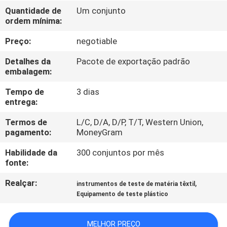
CONTROLE
Quantidade de
Um conjunto
ordem mínima:
DA
QUALIDADE
Preço:
negotiable
Detalhes da
Pacote de exportação padrão
CONTACTE-
embalagem:
NOS
Tempo de
3 dias
entrega:
PEÇA
Termos de
L/C, D/A, D/P, T/T, Western Union,
pagamento:
MoneyGram
UMAS
Habilidade da
300 conjuntos por mês
CITAÇÕES
fonte:
Realçar:
,
instrumentos de teste de matéria têxtil
MAPA
Equipamento de teste plástico
DO
SITE
MELHOR PREÇO