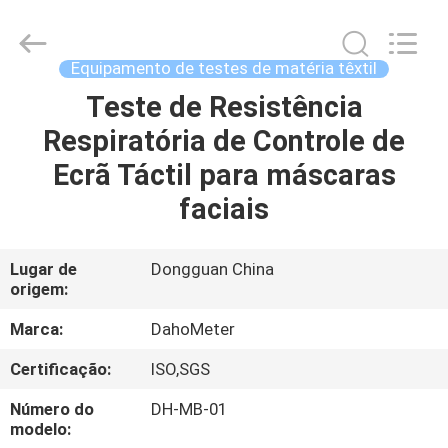
Guangdong Hongtuo Instrument Technology Co.,Ltd.
All
Rights
Reserved.
Developed
Equipamento de testes de matéria têxtil
by
ECER
Teste de Resistência
CASA
Respiratória de Controle de
PRODUTOS
Ecrã Táctil para máscaras
faciais
SOBRE
NÓS
Lugar de
Dongguan China
origem:
EXCURSÃO
Marca:
DahoMeter
DA
Certificação:
ISO,SGS
FÁBRICA
Número do
DH-MB-01
modelo: