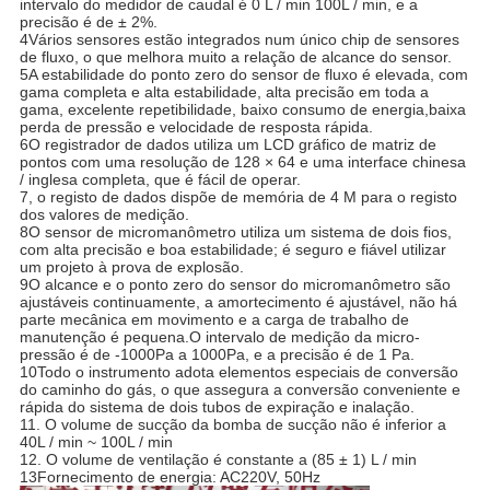
intervalo do medidor de caudal é 0 L / min 100L / min, e a
precisão é de ± 2%.
4Vários sensores estão integrados num único chip de sensores
de fluxo, o que melhora muito a relação de alcance do sensor.
5A estabilidade do ponto zero do sensor de fluxo é elevada, com
gama completa e alta estabilidade, alta precisão em toda a
gama, excelente repetibilidade, baixo consumo de energia,baixa
perda de pressão e velocidade de resposta rápida.
6O registrador de dados utiliza um LCD gráfico de matriz de
pontos com uma resolução de 128 × 64 e uma interface chinesa
/ inglesa completa, que é fácil de operar.
7, o registo de dados dispõe de memória de 4 M para o registo
dos valores de medição.
8O sensor de micromanômetro utiliza um sistema de dois fios,
com alta precisão e boa estabilidade; é seguro e fiável utilizar
um projeto à prova de explosão.
9O alcance e o ponto zero do sensor do micromanômetro são
ajustáveis continuamente, a amortecimento é ajustável, não há
parte mecânica em movimento e a carga de trabalho de
manutenção é pequena.O intervalo de medição da micro-
pressão é de -1000Pa a 1000Pa, e a precisão é de 1 Pa.
10Todo o instrumento adota elementos especiais de conversão
do caminho do gás, o que assegura a conversão conveniente e
rápida do sistema de dois tubos de expiração e inalação.
11. O volume de sucção da bomba de sucção não é inferior a
40L / min ~ 100L / min
12. O volume de ventilação é constante a (85 ± 1) L / min
13Fornecimento de energia: AC220V, 50Hz