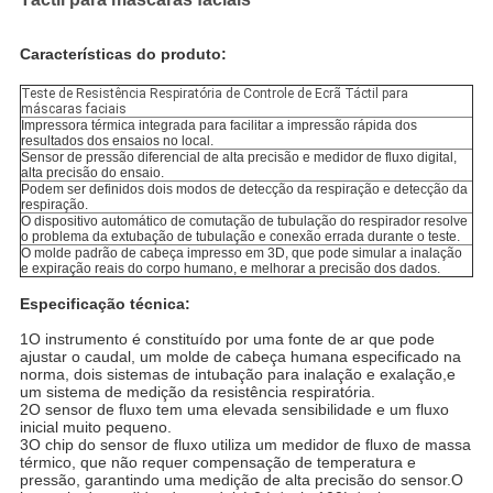
Características do produto:
Teste de Resistência Respiratória de Controle de Ecrã Táctil para
máscaras faciais
Impressora térmica integrada para facilitar a impressão rápida dos
resultados dos ensaios no local.
Sensor de pressão diferencial de alta precisão e medidor de fluxo digital,
alta precisão do ensaio.
Podem ser definidos dois modos de detecção da respiração e detecção da
respiração.
O dispositivo automático de comutação de tubulação do respirador resolve
o problema da extubação de tubulação e conexão errada durante o teste.
O molde padrão de cabeça impresso em 3D, que pode simular a inalação
e expiração reais do corpo humano, e melhorar a precisão dos dados.
Especificação técnica:
1O instrumento é constituído por uma fonte de ar que pode
ajustar o caudal, um molde de cabeça humana especificado na
norma, dois sistemas de intubação para inalação e exalação,e
um sistema de medição da resistência respiratória.
2O sensor de fluxo tem uma elevada sensibilidade e um fluxo
inicial muito pequeno.
3O chip do sensor de fluxo utiliza um medidor de fluxo de massa
térmico, que não requer compensação de temperatura e
pressão, garantindo uma medição de alta precisão do sensor.O