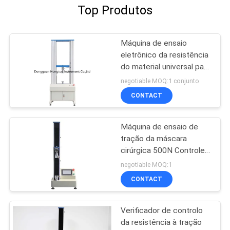
Top Produtos
Máquina de ensaio
eletrônico da resistência
do material universal para
fios e cabos
negotiable MOQ:1 conjunto
CONTACT
Máquina de ensaio de
tração da máscara
cirúrgica 500N Controle
de ecrã táctil
negotiable MOQ:1
CONTACT
Verificador de controlo
da resistência à tração