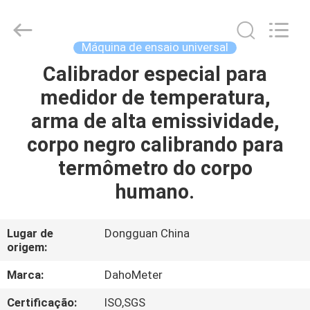
da
dureza
fornecedor.
Copyright
©
Máquina de ensaio universal
2018
-
2025
Calibrador especial para
CASA
Guangdong Hongtuo Instrument Technology Co.,Ltd.
All
medidor de temperatura,
Rights
Reserved.
Developed
PRODUTOS
arma de alta emissividade,
by
ECER
corpo negro calibrando para
SOBRE
termômetro do corpo
NÓS
humano.
EXCURSÃO
Lugar de
Dongguan China
origem:
DA
FÁBRICA
Marca:
DahoMeter
Certificação:
ISO,SGS