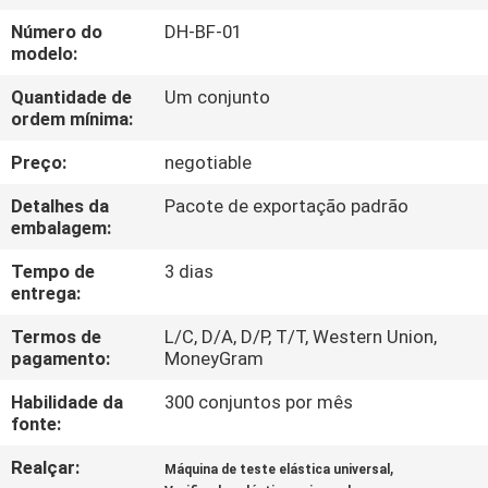
CONTROLE
Número do
DH-BF-01
DA
modelo:
QUALIDADE
Quantidade de
Um conjunto
ordem mínima:
CONTACTE-
Preço:
negotiable
NOS
Detalhes da
Pacote de exportação padrão
embalagem:
PEÇA
Tempo de
3 dias
entrega:
UMAS
CITAÇÕES
Termos de
L/C, D/A, D/P, T/T, Western Union,
pagamento:
MoneyGram
Habilidade da
300 conjuntos por mês
MAPA
fonte:
DO
Realçar:
,
Máquina de teste elástica universal
SITE