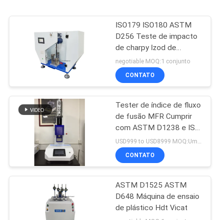
ISO179 ISO180 ASTM
D256 Teste de impacto
de charpy Izod de
plástico
negotiable MOQ:1 conjunto
CONTATO
Tester de índice de fluxo
de fusão MFR Cumprir
com ASTM D1238 e ISO
1133, Equipamento de
USD999 to USD8999 MOQ:Um conjunto
ensaio de plásticos
CONTATO
ASTM D1525 ASTM
D648 Máquina de ensaio
de plástico Hdt Vicat