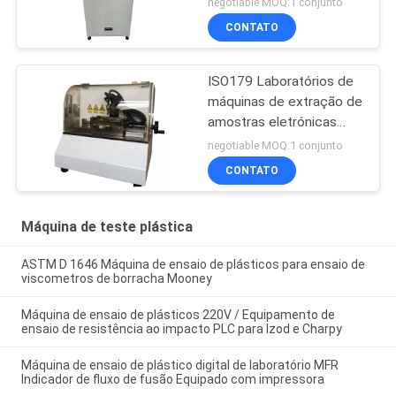
negotiable MOQ:1 conjunto
CONTATO
ISO179 Laboratórios de
máquinas de extração de
amostras eletrónicas
automáticas
negotiable MOQ:1 conjunto
CONTATO
Máquina de teste plástica
ASTM D 1646 Máquina de ensaio de plásticos para ensaio de
viscometros de borracha Mooney
Máquina de ensaio de plásticos 220V / Equipamento de
ensaio de resistência ao impacto PLC para Izod e Charpy
Máquina de ensaio de plástico digital de laboratório MFR
Indicador de fluxo de fusão Equipado com impressora