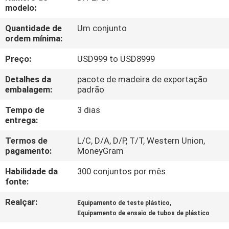
CONTROLE
modelo:
DA
Quantidade de
Um conjunto
ordem mínima:
QUALIDADE
Preço:
USD999 to USD8999
CONTACTE-
Detalhes da
pacote de madeira de exportação
NOS
embalagem:
padrão
Tempo de
3 dias
entrega:
PEÇA
UMAS
Termos de
L/C, D/A, D/P, T/T, Western Union,
pagamento:
MoneyGram
CITAÇÕES
Habilidade da
300 conjuntos por mês
fonte:
MAPA
Realçar:
,
Equipamento de teste plástico
DO
Equipamento de ensaio de tubos de plástico
SITE