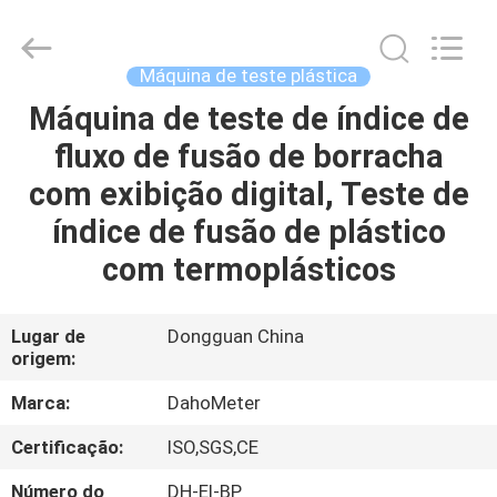
Guangdong Hongtuo Instrument Technology Co.,Ltd.
All
Rights
Reserved.
Developed
Máquina de teste plástica
by
ECER
Máquina de teste de índice de
CASA
fluxo de fusão de borracha
PRODUTOS
com exibição digital, Teste de
índice de fusão de plástico
SOBRE
com termoplásticos
NÓS
Lugar de
Dongguan China
origem:
EXCURSÃO
DA
Marca:
DahoMeter
FÁBRICA
Certificação:
ISO,SGS,CE
Número do
DH-EI-BP