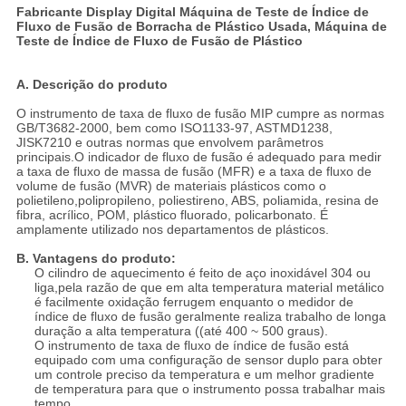
Fabricante Display Digital Máquina de Teste de Índice de
Fluxo de Fusão de Borracha de Plástico Usada, Máquina de
Teste de Índice de Fluxo de Fusão de Plástico
A. Descrição do produto
O instrumento de taxa de fluxo de fusão MIP cumpre as normas
GB/T3682-2000, bem como ISO1133-97, ASTMD1238,
JISK7210 e outras normas que envolvem parâmetros
principais.O indicador de fluxo de fusão é adequado para medir
a taxa de fluxo de massa de fusão (MFR) e a taxa de fluxo de
volume de fusão (MVR) de materiais plásticos como o
polietileno,polipropileno, poliestireno, ABS, poliamida, resina de
fibra, acrílico, POM, plástico fluorado, policarbonato. É
amplamente utilizado nos departamentos de plásticos.
B. Vantagens do produto:
O cilindro de aquecimento é feito de aço inoxidável 304 ou
liga,pela razão de que em alta temperatura material metálico
é facilmente oxidação ferrugem enquanto o medidor de
índice de fluxo de fusão geralmente realiza trabalho de longa
duração a alta temperatura ((até 400 ~ 500 graus).
O instrumento de taxa de fluxo de índice de fusão está
equipado com uma configuração de sensor duplo para obter
um controle preciso da temperatura e um melhor gradiente
de temperatura para que o instrumento possa trabalhar mais
tempo.