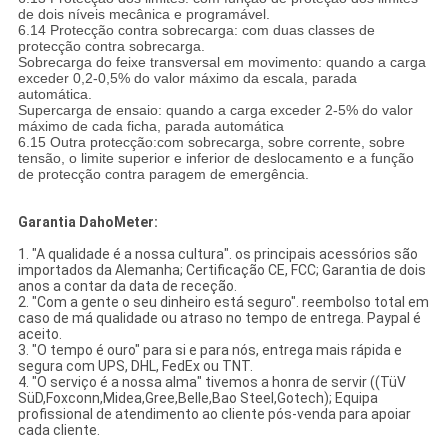
de dois níveis mecânica e programável.
6.14 Protecção contra sobrecarga: com duas classes de
protecção contra sobrecarga.
Sobrecarga do feixe transversal em movimento: quando a carga
exceder 0,2-0,5% do valor máximo da escala, parada
automática.
Supercarga de ensaio: quando a carga exceder 2-5% do valor
máximo de cada ficha, parada automática
6.15 Outra protecção:com sobrecarga, sobre corrente, sobre
tensão, o limite superior e inferior de deslocamento e a função
de protecção contra paragem de emergência.
Garantia DahoMeter:
1. "A qualidade é a nossa cultura". os principais acessórios são
importados da Alemanha; Certificação CE, FCC; Garantia de dois
anos a contar da data de receção.
2. "Com a gente o seu dinheiro está seguro". reembolso total em
caso de má qualidade ou atraso no tempo de entrega. Paypal é
aceito.
3. "O tempo é ouro" para si e para nós, entrega mais rápida e
segura com UPS, DHL, FedEx ou TNT.
4. "O serviço é a nossa alma" tivemos a honra de servir ((TüV
SüD,Foxconn,Midea,Gree,Belle,Bao Steel,Gotech); Equipa
profissional de atendimento ao cliente pós-venda para apoiar
cada cliente.