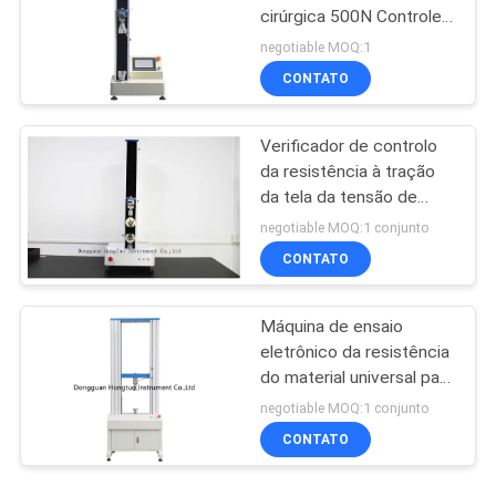
cirúrgica 500N Controle
de ecrã táctil
negotiable MOQ:1
CONTATO
Verificador de controlo
da resistência à tração
da tela da tensão de
mola do Tensometer do
negotiable MOQ:1 conjunto
computador
CONTATO
Máquina de ensaio
eletrônico da resistência
do material universal para
fios e cabos
negotiable MOQ:1 conjunto
CONTATO