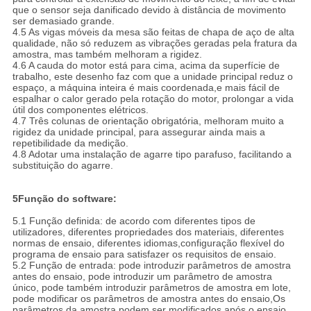
que o sensor seja danificado devido à distância de movimento
ser demasiado grande.
4.5 As vigas móveis da mesa são feitas de chapa de aço de alta
qualidade, não só reduzem as vibrações geradas pela fratura da
amostra, mas também melhoram a rigidez.
4.6 A cauda do motor está para cima, acima da superfície de
trabalho, este desenho faz com que a unidade principal reduz o
espaço, a máquina inteira é mais coordenada,e mais fácil de
espalhar o calor gerado pela rotação do motor, prolongar a vida
útil dos componentes elétricos.
4.7 Três colunas de orientação obrigatória, melhoram muito a
rigidez da unidade principal, para assegurar ainda mais a
repetibilidade da medição.
4.8 Adotar uma instalação de agarre tipo parafuso, facilitando a
substituição do agarre.
5Função do software:
5.1 Função definida: de acordo com diferentes tipos de
utilizadores, diferentes propriedades dos materiais, diferentes
normas de ensaio, diferentes idiomas,configuração flexível do
programa de ensaio para satisfazer os requisitos de ensaio.
5.2 Função de entrada: pode introduzir parâmetros de amostra
antes do ensaio, pode introduzir um parâmetro de amostra
único, pode também introduzir parâmetros de amostra em lote,
pode modificar os parâmetros de amostra antes do ensaio,Os
parâmetros da amostra podem ser modificados após o ensaio,