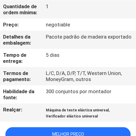
CONTROLE
Quantidade de
1
ordem mínima:
DA
QUALIDADE
Preço:
negotiable
Detalhes da
Pacote padrão de madeira exportado
CONTACTE-
embalagem:
NOS
Tempo de
5 dias
entrega:
PEÇA
Termos de
L/C, D/A, D/P, T/T, Western Union,
pagamento:
MoneyGram, outros
UMAS
Habilidade da
300 conjuntos por montador
CITAÇÕES
fonte:
Realçar:
,
Máquina de teste elástica universal
MAPA
Verificador elástico universal
DO
SITE
MELHOR PREÇO