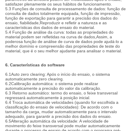
satisfazer plenamente os seus hábitos de funcionamento.
5.3 Funções de consulta de processamento de dados: função de
consulta de dados totalmente equipada, função de impressão,
função de exportação para garantir a precisão dos dados do
ensaio, fiabilidade,Reproduzir e refletir a natureza e as
características dos dados de ensaio do material.
5.4 Função de análise da curva: todas as propriedades do
material podem ser refletidas na curva de dados,Assim, a
poderosa função de análise de curva de dados pode ajudá-lo a
melhor domínio e compreensão das propriedades de teste do
material, que é o seu melhor ajudante para analisar o material.
6. Características do software
6.1Auto zero clearing: Após o início do ensaio, o sistema
automaticamente zero clearing.
6.2Calibração automática: o sistema pode realizar
automaticamente a precisão do valor da calibração.
6.3 Retorno automático: termo do ensaio, o feixe transversal
regressará automaticamente à posição inicial.
6.4 Troca automática de velocidades (quando for escolhida a
classificação do ensaio de velocidades): De acordo com o
tamanho da carga, mudar automaticamente para o intervalo
adequado, para garantir a precisão dos dados do ensaio.
6.5Alteração automática da velocidade: A velocidade de
movimento do feixe transversal pode mudar automaticamente
durante o processo de ensaio de acordo com o programa pré-