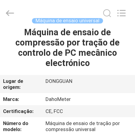
Guangdong Hongtuo Instrument Technology Co.,Ltd.
All
Rights
Reserved.
Developed
Máquina de ensaio universal
by
ECER
Máquina de ensaio de
CASA
compressão por tração de
PRODUTOS
controlo de PC mecânico
electrónico
SOBRE
NÓS
Lugar de
DONGGUAN
origem:
EXCURSÃO
Marca:
DahoMeter
DA
Certificação:
CE, FCC
FÁBRICA
Número do
Máquina de ensaio de tração por
modelo:
compressão universal