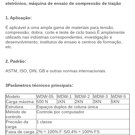
eletrónico, máquina de ensaio de compressão de tração
1. Aplicação:
É aplicável a uma ampla gama de materiais para tensão,
compressão, dobra, corte e teste de ciclo baixo.É amplamente
utilizado nas indústrias correspondentes, investigação e
desenvolvimento, institutos de ensaio e centros de formação,
etc.
2. Padrão:
ASTM, ISO, DIN, GB e outras normas internacionais.
3Parâmetros técnicos principais:
Modelo
WDW-05
WDW-1
WDW-2
WDW-3
WDW-5
Carga máxima.
500 N
1KN
2KN
3KN
5KN
Estrutura
Espaços duplos de coluna única
Método de
Controle por computador
controlo
Precisão da
1 classe
carga
Faixa de carga
2% ≈ 100% F·S/0,4% ≈ 100% FS