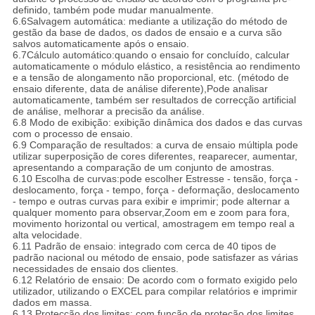
definido, também pode mudar manualmente.
6.6Salvagem automática: mediante a utilização do método de
gestão da base de dados, os dados de ensaio e a curva são
salvos automaticamente após o ensaio.
6.7Cálculo automático:quando o ensaio for concluído, calcular
automaticamente o módulo elástico, a resistência ao rendimento
e a tensão de alongamento não proporcional, etc. (método de
ensaio diferente, data de análise diferente),Pode analisar
automaticamente, também ser resultados de correcção artificial
de análise, melhorar a precisão da análise.
6.8 Modo de exibição: exibição dinâmica dos dados e das curvas
com o processo de ensaio.
6.9 Comparação de resultados: a curva de ensaio múltipla pode
utilizar superposição de cores diferentes, reaparecer, aumentar,
apresentando a comparação de um conjunto de amostras.
6.10 Escolha de curvas:pode escolher Estresse - tensão, força -
deslocamento, força - tempo, força - deformação, deslocamento
- tempo e outras curvas para exibir e imprimir; pode alternar a
qualquer momento para observar,Zoom em e zoom para fora,
movimento horizontal ou vertical, amostragem em tempo real a
alta velocidade.
6.11 Padrão de ensaio: integrado com cerca de 40 tipos de
padrão nacional ou método de ensaio, pode satisfazer as várias
necessidades de ensaio dos clientes.
6.12 Relatório de ensaio: De acordo com o formato exigido pelo
utilizador, utilizando o EXCEL para compilar relatórios e imprimir
dados em massa.
6.13 Protecção dos limites: com função de proteção dos limites