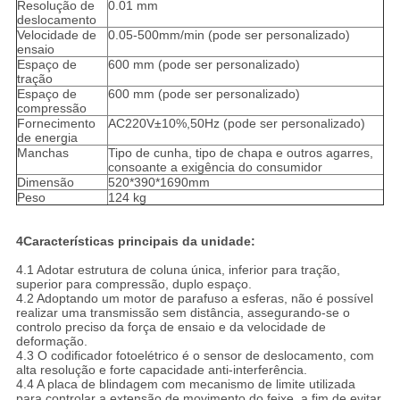
Resolução de
0.01 mm
deslocamento
Velocidade de
0.05-500mm/min (pode ser personalizado)
ensaio
Espaço de
600 mm (pode ser personalizado)
tração
Espaço de
600 mm (pode ser personalizado)
compressão
Fornecimento
AC220V±10%,50Hz (pode ser personalizado)
de energia
Manchas
Tipo de cunha, tipo de chapa e outros agarres,
consoante a exigência do consumidor
Dimensão
520*390*1690mm
Peso
124 kg
4Características principais da unidade:
4.1 Adotar estrutura de coluna única, inferior para tração,
superior para compressão, duplo espaço.
4.2 Adoptando um motor de parafuso a esferas, não é possível
realizar uma transmissão sem distância, assegurando-se o
controlo preciso da força de ensaio e da velocidade de
deformação.
4.3 O codificador fotoelétrico é o sensor de deslocamento, com
alta resolução e forte capacidade anti-interferência.
4.4 A placa de blindagem com mecanismo de limite utilizada
para controlar a extensão de movimento do feixe, a fim de evitar