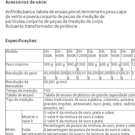
Acessórios de série:
Anfitrião,banco,tabela de ensaio,pincel,termômetro,peso,capa
de vento e poeira,conjunto de peças de medição de
partículas,conjunto de peças de medição de corpo
flutuante,transformador de potência
Especificações:
Modelo
DH-
DH-
DH-
DH-
DA-
DA-
DA-
DA-
D
300K
600K
900K
1200K
300K
600K
900K
1200K
1
mi
Peso máximo
300 g
600 g
900 g
1200
300 g
600 g
900 g
1200
1
g
g
Resolução do peso
00,005
00,005
00,01
00,01
00,005
00,005
00,01
00,01
0
g
g
g
g
g
g
g
g
Resolução da
00,001 g/cm3
densidade
Tempo de medição
10S
Tabela de ensaio
Tabela de ensaio de plástico de grande capacidade com
Tipo de medição
Jóias tradicionais de ouro e platina, colarinho, pulseira,
grandes lingotes, artesanato, ouro, prata, cobre, cádmio
estanho, etc.
O valor K da mistura de ouro, prata e cobre;
Mostrar o
O valor K da mistura de ouro e cobre;
valor k
O valor K da mistura de ouro e prata;
Percentagem de pureza da mistura de ouro, prata e cobre
Modo
Exibir
A percentagem de pureza da mistura de ouro e cobre;
ouro
percentagem
A percentagem de pureza da mistura de ouro e prata;