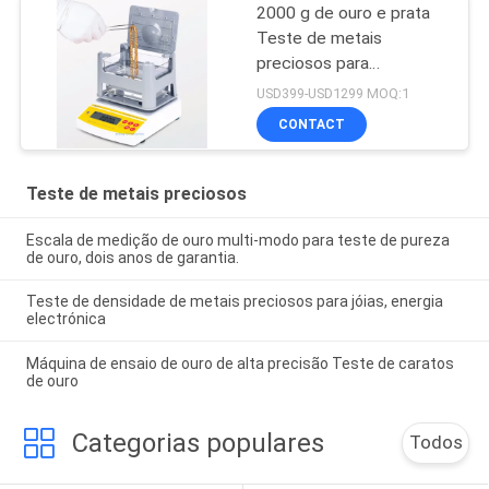
2000 g de ouro e prata
Teste de metais
preciosos para
identificação de jóias
USD399-USD1299 MOQ:1
CONTACT
Teste de metais preciosos
Escala de medição de ouro multi-modo para teste de pureza
de ouro, dois anos de garantia.
Teste de densidade de metais preciosos para jóias, energia
electrónica
Máquina de ensaio de ouro de alta precisão Teste de caratos
de ouro
Categorias populares
Todos