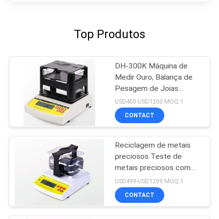
Top Produtos
DH-300K Máquina de
Medir Ouro, Balança de
Pesagem de Joias
Tester de Ouro Detector
USD400-USD1200 MOQ:1
de Pureza
CONTACT
Reciclagem de metais
preciosos Teste de
metais preciosos com
alta capacidade de
USD499-USD1299 MOQ:1
medição
CONTACT