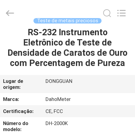
da
pureza
do
ouro
fornecedor.
Teste de metais preciosos
Copyright
©
2018
RS-232 Instrumento
CASA
-
2025
Eletrônico de Teste de
Guangdong Hongtuo Instrument Technology Co.,Ltd.
All
Rights
PRODUTOS
Densidade de Caratos de Ouro
Reserved.
Developed
by
com Percentagem de Pureza
ECER
SOBRE
NÓS
Lugar de
DONGGUAN
origem:
EXCURSÃO
Marca:
DahoMeter
DA
Certificação:
CE, FCC
FÁBRICA
Número do
DH-2000K
modelo: