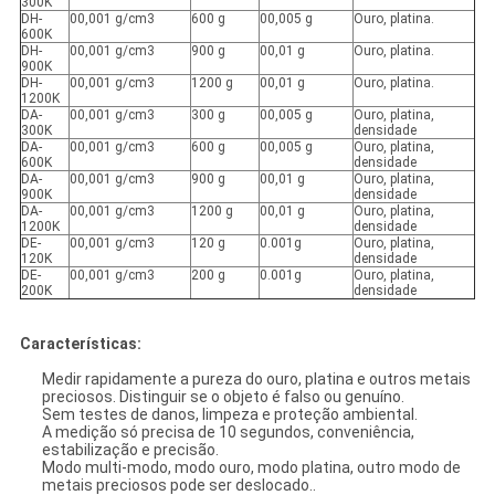
300K
DH-
00,001 g/cm3
600 g
00,005 g
Ouro, platina.
600K
DH-
00,001 g/cm3
900 g
00,01 g
Ouro, platina.
900K
DH-
00,001 g/cm3
1200 g
00,01 g
Ouro, platina.
1200K
DA-
00,001 g/cm3
300 g
00,005 g
Ouro, platina,
300K
densidade
DA-
00,001 g/cm3
600 g
00,005 g
Ouro, platina,
600K
densidade
DA-
00,001 g/cm3
900 g
00,01 g
Ouro, platina,
900K
densidade
DA-
00,001 g/cm3
1200 g
00,01 g
Ouro, platina,
1200K
densidade
DE-
00,001 g/cm3
120 g
0.001g
Ouro, platina,
120K
densidade
DE-
00,001 g/cm3
200 g
0.001g
Ouro, platina,
200K
densidade
Características:
Medir rapidamente a pureza do ouro, platina e outros metais
preciosos. Distinguir se o objeto é falso ou genuíno.
Sem testes de danos, limpeza e proteção ambiental.
A medição só precisa de 10 segundos, conveniência,
estabilização e precisão.
Modo multi-modo, modo ouro, modo platina, outro modo de
metais preciosos pode ser deslocado..