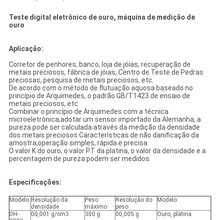
Teste digital eletrônico de ouro, máquina de medição de
ouro
Aplicação:
Corretor de penhores, banco, loja de jóias, recuperação de
metais preciosos, fábrica de jóias, Centro de Teste de Pedras
preciosas, pesquisa de metais preciosos, etc.
De acordo com o método de flutuação aquosa baseado no
princípio de Arquimedes, o padrão GB/T1423 de ensaio de
metais preciosos, etc.
Combinar o princípio de Arquimedes com a técnica
microeletrónica;adotar um sensor importado da Alemanha, a
pureza pode ser calculada através da medição da densidade
dos metais preciosos.Características de não danificação da
amostra;operação simples, rápida e precisa.
O valor K do ouro, o valor PT da platina, o valor da densidade e a
percentagem de pureza podem ser medidos.
Especificações:
Modelo
Resolução da
Peso
Resolução do
Modelo
densidade
máximo
peso
DH-
00,001 g/cm3
300 g
00,005 g
Ouro, platina.