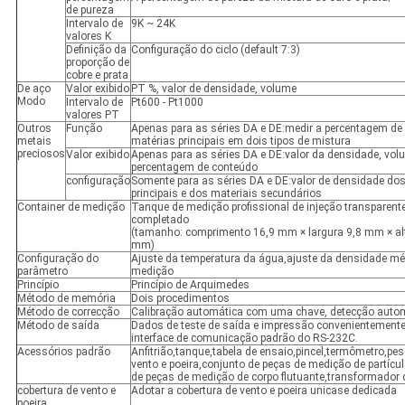
de pureza
Intervalo de
9K ~ 24K
valores K
Definição da
Configuração do ciclo (default 7:3)
proporção de
cobre e prata
De aço
Valor exibido
PT %, valor de densidade, volume
Modo
Intervalo de
Pt600 - Pt1000
valores PT
Outros
Função
Apenas para as séries DA e DE:medir a percentagem de
metais
matérias principais em dois tipos de mistura
preciosos
Valor exibido
Apenas para as séries DA e DE:valor da densidade, vol
percentagem de conteúdo
configuração
Somente para as séries DA e DE:valor de densidade dos
principais e dos materiais secundários
Container de medição
Tanque de medição profissional de injeção transparent
completado
(tamanho: comprimento 16,9 mm × largura 9,8 mm × al
mm)
Configuração do
Ajuste da temperatura da água,ajuste da densidade mé
parâmetro
medição
Princípio
Princípio de Arquimedes
Método de memória
Dois procedimentos
Método de correcção
Calibração automática com uma chave, detecção autom
Método de saída
Dados de teste de saída e impressão convenientement
interface de comunicação padrão do RS-232C.
Acessórios padrão
Anfitrião,tanque,tabela de ensaio,pincel,termômetro,pe
vento e poeira,conjunto de peças de medição de partícu
de peças de medição de corpo flutuante,transformador 
cobertura de vento e
Adotar a cobertura de vento e poeira unicase dedicada
poeira