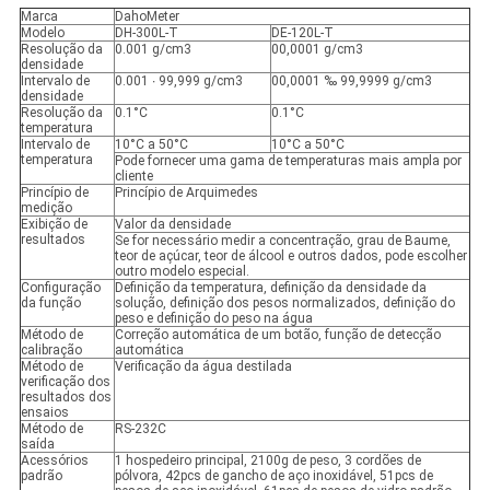
Marca
DahoMeter
Modelo
DH-300L-T
DE-120L-T
Resolução da
0.001 g/cm3
00,0001 g/cm3
densidade
Intervalo de
0.001 ∙ 99,999 g/cm3
00,0001 ‰ 99,9999 g/cm3
densidade
Resolução da
0.1°C
0.1°C
temperatura
Intervalo de
10°C a 50°C
10°C a 50°C
temperatura
Pode fornecer uma gama de temperaturas mais ampla por
cliente
Princípio de
Princípio de Arquimedes
medição
Exibição de
Valor da densidade
resultados
Se for necessário medir a concentração, grau de Baume,
teor de açúcar, teor de álcool e outros dados, pode escolher
outro modelo especial.
Configuração
Definição da temperatura, definição da densidade da
da função
solução, definição dos pesos normalizados, definição do
peso e definição do peso na água
Método de
Correção automática de um botão, função de detecção
calibração
automática
Método de
Verificação da água destilada
verificação dos
resultados dos
ensaios
Método de
RS-232C
saída
Acessórios
1 hospedeiro principal, 2100g de peso, 3 cordões de
padrão
pólvora, 42pcs de gancho de aço inoxidável, 51pcs de