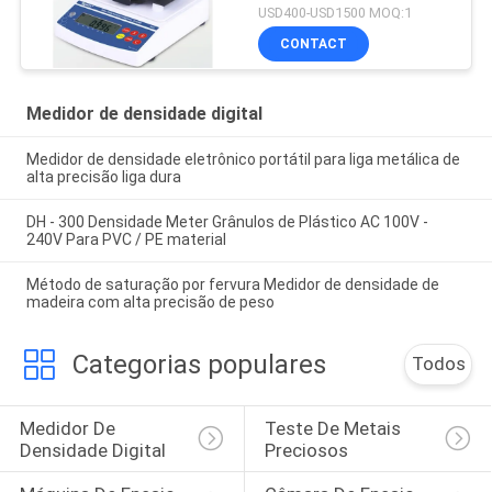
de concentração para
USD400-USD1500 MOQ:1
líquido alcalino ácido
CONTACT
forte
Medidor de densidade digital
Medidor de densidade eletrônico portátil para liga metálica de
alta precisão liga dura
DH - 300 Densidade Meter Grânulos de Plástico AC 100V -
240V Para PVC / PE material
Método de saturação por fervura Medidor de densidade de
madeira com alta precisão de peso
Categorias populares
Todos
Medidor De 
Teste De Metais 
Densidade Digital
Preciosos