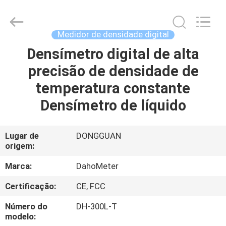
da
densidade
fornecedor.
Copyright
©
Medidor de densidade digital
2018
-
2025
Densímetro digital de alta
CASA
Guangdong Hongtuo Instrument Technology Co.,Ltd.
All
precisão de densidade de
Rights
Reserved.
Developed
PRODUTOS
temperatura constante
by
ECER
Densímetro de líquido
SOBRE
NÓS
Lugar de
DONGGUAN
origem:
EXCURSÃO
Marca:
DahoMeter
DA
Certificação:
CE, FCC
FÁBRICA
Número do
DH-300L-T
modelo: