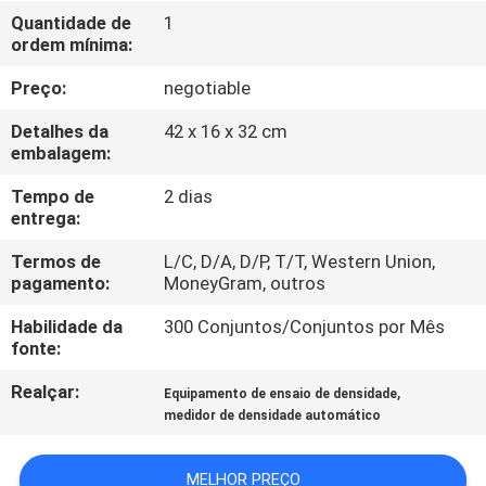
CONTROLE
Quantidade de
1
ordem mínima:
DA
QUALIDADE
Preço:
negotiable
Detalhes da
42 x 16 x 32 cm
CONTACTE-
embalagem:
NOS
Tempo de
2 dias
entrega:
PEÇA
Termos de
L/C, D/A, D/P, T/T, Western Union,
pagamento:
MoneyGram, outros
UMAS
Habilidade da
300 Conjuntos/Conjuntos por Mês
CITAÇÕES
fonte:
Realçar:
,
Equipamento de ensaio de densidade
MAPA
medidor de densidade automático
DO
SITE
MELHOR PREÇO