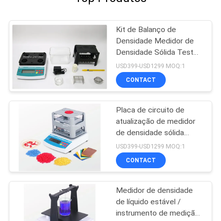
Kit de Balanço de
Densidade Medidor de
Densidade Sólida Teste
de Porosidade de
USD399-USD1299 MOQ:1
Mineração para Plástico
CONTACT
Placa de circuito de
atualização de medidor
de densidade sólida
confiável com fio de
USD399-USD1299 MOQ:1
conexão de dados
CONTACT
Medidor de densidade
de líquido estável /
instrumento de medição