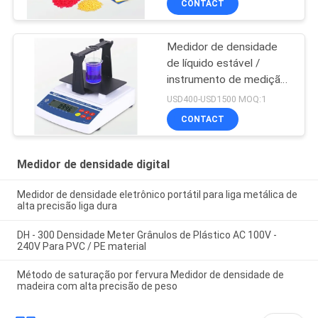
CONTACT
Medidor de densidade
de líquido estável /
instrumento de medição
de concentração para
USD400-USD1500 MOQ:1
líquido alcalino ácido
CONTACT
forte
Medidor de densidade digital
Medidor de densidade eletrônico portátil para liga metálica de
alta precisão liga dura
DH - 300 Densidade Meter Grânulos de Plástico AC 100V -
240V Para PVC / PE material
Método de saturação por fervura Medidor de densidade de
madeira com alta precisão de peso