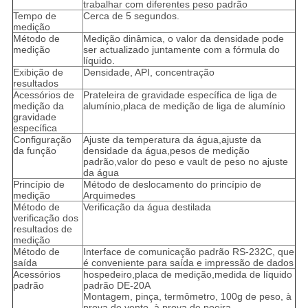
trabalhar com diferentes peso padrão
Tempo de
Cerca de 5 segundos.
medição
Método de
Medição dinâmica, o valor da densidade pode
medição
ser actualizado juntamente com a fórmula do
líquido.
Exibição de
Densidade, API, concentração
resultados
Acessórios de
Prateleira de gravidade específica de liga de
medição da
alumínio,placa de medição de liga de alumínio
gravidade
específica
Configuração
Ajuste da temperatura da água,ajuste da
da função
densidade da água,pesos de medição
padrão,valor do peso e vault de peso no ajuste
da água
Princípio de
Método de deslocamento do princípio de
medição
Arquimedes
Método de
Verificação da água destilada
verificação dos
resultados de
medição
Método de
Interface de comunicação padrão RS-232C, que
saída
é conveniente para saída e impressão de dados
Acessórios
hospedeiro,placa de medição,medida de líquido
padrão
padrão DE-20A
Montagem, pinça, termômetro, 100g de peso, à
prova de vento, à prova de poeira