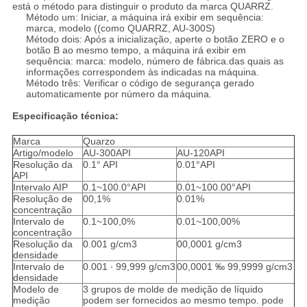
está o método para distinguir o produto da marca QUARRZ.
Método um: Iniciar, a máquina irá exibir em sequência:
marca, modelo ((como QUARRZ, AU-300S)
Método dois: Após a inicialização, aperte o botão ZERO e o
botão B ao mesmo tempo, a máquina irá exibir em
sequência: marca: modelo, número de fábrica.das quais as
informações correspondem às indicadas na máquina.
Método três: Verificar o código de segurança gerado
automaticamente por número da máquina.
Especificação técnica:
Marca
Quarzo
Artigo/modelo
AU-300API
AU-120API
Resolução da
0.1° API
0.01°API
API
Intervalo AIP
0.1~100.0°API
0.01~100.00°API
Resolução de
00,1%
0.01%
concentração
Intervalo de
0.1~100,0%
0.01~100,00%
concentração
Resolução da
0.001 g/cm3
00,0001 g/cm3
densidade
Intervalo de
0.001 ∙ 99,999 g/cm3
00,0001 ‰ 99,9999 g/cm3
densidade
Modelo de
3 grupos de molde de medição de líquido
medição
podem ser fornecidos ao mesmo tempo. pode