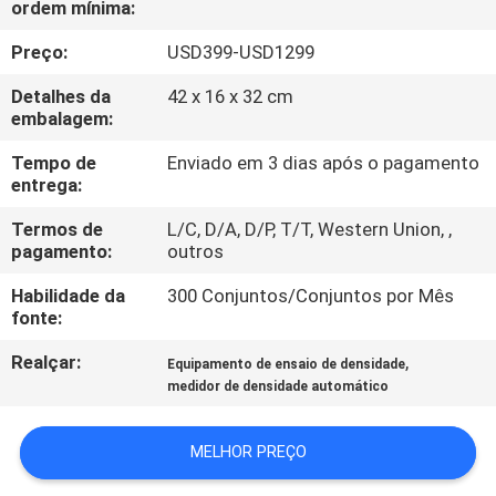
ordem mínima:
CONTROLE
DA
Preço:
USD399-USD1299
QUALIDADE
Detalhes da
42 x 16 x 32 cm
embalagem:
CONTACTE-
Tempo de
Enviado em 3 dias após o pagamento
entrega:
NOS
Termos de
L/C, D/A, D/P, T/T, Western Union, ,
pagamento:
outros
PEÇA
Habilidade da
300 Conjuntos/Conjuntos por Mês
UMAS
fonte:
CITAÇÕES
Realçar:
,
Equipamento de ensaio de densidade
medidor de densidade automático
MAPA
DO
MELHOR PREÇO
SITE