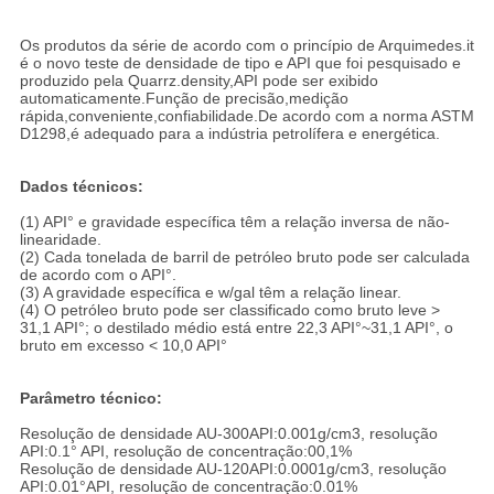
Os produtos da série de acordo com o princípio de Arquimedes.it
é o novo teste de densidade de tipo e API que foi pesquisado e
produzido pela Quarrz.density,API pode ser exibido
automaticamente.Função de precisão,medição
rápida,conveniente,confiabilidade.De acordo com a norma ASTM
D1298,é adequado para a indústria petrolífera e energética.
Dados técnicos:
(1) API° e gravidade específica têm a relação inversa de não-
linearidade.
(2) Cada tonelada de barril de petróleo bruto pode ser calculada
de acordo com o API°.
(3) A gravidade específica e w/gal têm a relação linear.
(4) O petróleo bruto pode ser classificado como bruto leve >
31,1 API°; o destilado médio está entre 22,3 API°~31,1 API°, o
bruto em excesso < 10,0 API°
Parâmetro técnico:
Resolução de densidade AU-300API:0.001g/cm3, resolução
API:0.1° API, resolução de concentração:00,1%
Resolução de densidade AU-120API:0.0001g/cm3, resolução
API:0.01°API, resolução de concentração:0.01%