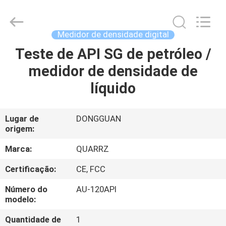
fornecedor.
Copyright
©
2018
-
Medidor de densidade digital
2025
Guangdong Hongtuo Instrument Technology Co.,Ltd.
All
Teste de API SG de petróleo /
CASA
Rights
Reserved.
medidor de densidade de
Developed
by
ECER
PRODUTOS
líquido
SOBRE
Lugar de
DONGGUAN
origem:
NÓS
Marca:
QUARRZ
EXCURSÃO
Certificação:
CE, FCC
DA
Número do
AU-120API
FÁBRICA
modelo:
Quantidade de
1