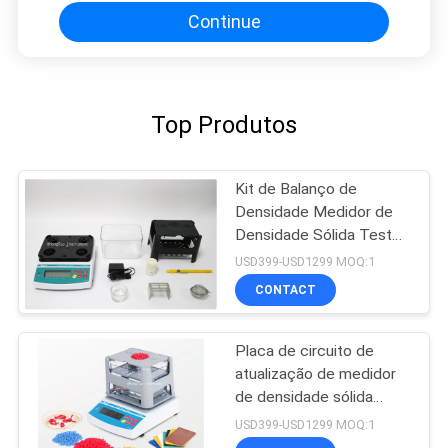
Continue
Top Produtos
Kit de Balanço de
Densidade Medidor de
Densidade Sólida Teste
de Porosidade de
USD399-USD1299 MOQ:1
Mineração para Plástico
CONTACT
Placa de circuito de
atualização de medidor
de densidade sólida
confiável com fio de
USD399-USD1299 MOQ:1
conexão de dados