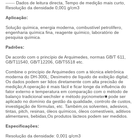
------ Dados de leitura directa, Tempo de medição mais curto,
Resolução da densidade 0,001 g/cm3
Aplicação:
Solução química, energia moderna, combustível petrolífero,
engenharia química fina, reagente químico, laboratório de
pesquisa química.
Padrões:
De acordo com o princípio de Arquimedes, normas GB/T 611,
GB/T11540, GB/T12206, GB/T5518 etc.
Combine o princípio de Arquimedes com a técnica eletrônica
moderna do DH-300L; Desímetro de líquido de exibição digital;
Os dados podem ser lidos diretamente com alta precisão de
medição;A operação é mais fácil e ficar longe da influência do
fator externo e temperatura em comparação com o método de
balanço tradicional wechsler e método pycnometer■ pode ser
aplicado no domínio da gestão da qualidade, controlo de custos,
investigação de fórmulas, etc. Também,os solventes, adesivos,
tintas, pitch, resinas, óleos químicos, óleos comestíveis, aditivos
alimentares, bebidas,Os produtos lácteos podem ser medidos.
Especificações:
Resolução da densidade: 0,001 g/cm3