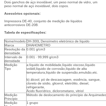
Dois ganchos de aço inoxidável, um peso normal de vidro, um
peso normal de aço inoxidável, dois copos.
Acessórios opcionais:
Impressora DE-40, conjunto de medição de líquidos
anticorrosivos DE-20B.
Tabela de especificações:
Nome/modelo
DH-300L Densímetro eletrónico de líquido
Marca
DHAHOMETRO
Resolução da
0.001 g/cm3
densidade
Intervalo de
0.001 ∙ 99,999 g/cm3
densidade
Medição
a:líquido de mobilidade,líquido viscoso,líquido
Tipo
volátil,líquido de corrosão,líquido de alta
temperatura,líquido de suspensão,emulsão,etc.
b) álcool, pó de descascagem, essência, sangue,
cloreto de sódio, glicerol, eletrólito, diesel,
refrigerante,
Ácido fluorídrico, diclorometano, vitriol
Medição
Método de deslocamento do princípio de Arquimede
Princípio
Medição
1 grupo