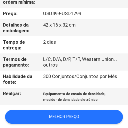
ordem mínima:
CONTROLE
DA
Preço:
USD499-USD1299
QUALIDADE
Detalhes da
42 x 16 x 32 cm
embalagem:
CONTACTE-
Tempo de
2 dias
entrega:
NOS
Termos de
L/C, D/A, D/P, T/T, Western Union, ,
pagamento:
outros
PEÇA
Habilidade da
300 Conjuntos/Conjuntos por Mês
UMAS
fonte:
CITAÇÕES
Realçar:
,
Equipamento de ensaio de densidade
medidor de densidade eletrônico
MAPA
DO
MELHOR PREÇO
SITE