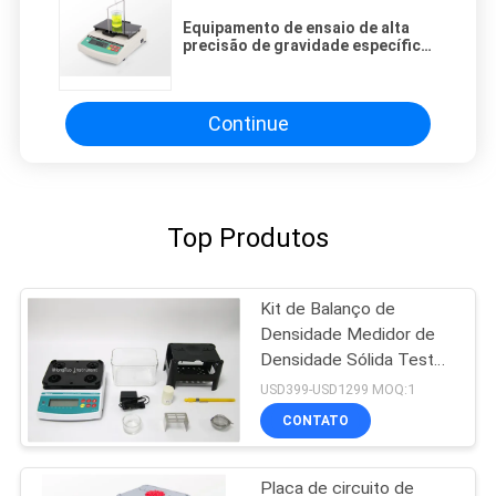
Equipamento de ensaio de alta
precisão de gravidade específica
AC220V 50HZ
Continue
Top Produtos
Kit de Balanço de
Densidade Medidor de
Densidade Sólida Teste
de Porosidade de
USD399-USD1299 MOQ:1
Mineração para Plástico
CONTATO
Placa de circuito de