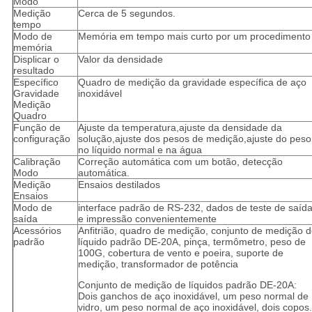
Modo
Medição
Cerca de 5 segundos.
tempo
Modo de
Memória em tempo mais curto por um procedimento
memória
Displicar o
Valor da densidade
resultado
Específico
Quadro de medição da gravidade específica de aço
Gravidade
inoxidável
Medição
Quadro
Função de
Ajuste da temperatura,ajuste da densidade da
configuração
solução,ajuste dos pesos de medição,ajuste do peso
no líquido normal e na água
Calibração
Correção automática com um botão, detecção
Modo
automática.
Medição
Ensaios destilados
Ensaios
Modo de
interface padrão de RS-232, dados de teste de saíd
saída
e impressão convenientemente
Acessórios
Anfitrião, quadro de medição, conjunto de medição 
padrão
líquido padrão DE-20A, pinça, termômetro, peso de
100G, cobertura de vento e poeira, suporte de
medição, transformador de potência
Conjunto de medição de líquidos padrão DE-20A:
Dois ganchos de aço inoxidável, um peso normal de
vidro, um peso normal de aço inoxidável, dois copos.