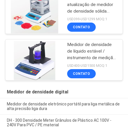
atualização de medidor
de densidade sólida
confiável com fio de
USD399-USD1299 MOQ:1
conexão de dados
CONTATO
Medidor de densidade
de líquido estável /
instrumento de medição
de concentração para
USD400-USD1500 MOQ:1
líquido alcalino ácido
CONTATO
forte
Medidor de densidade digital
Medidor de densidade eletrônico portátil para liga metálica de
alta precisão liga dura
DH - 300 Densidade Meter Grânulos de Plástico AC 100V -
240V Para PVC / PE material