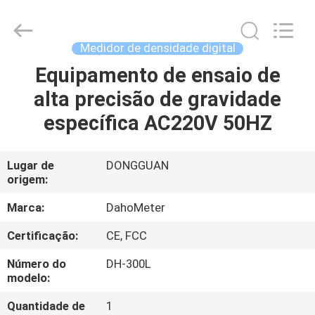
All
Rights
Reserved.
Developed
by
Medidor de densidade digital
ECER
Equipamento de ensaio de
CASA
alta precisão de gravidade
PRODUTOS
específica AC220V 50HZ
SOBRE
Lugar de
DONGGUAN
origem:
NÓS
Marca:
DahoMeter
EXCURSÃO
Certificação:
CE, FCC
DA
Número do
DH-300L
FÁBRICA
modelo:
Quantidade de
1